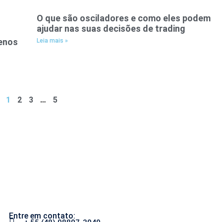
O que são osciladores e como eles podem
ajudar nas suas decisões de trading
uenos
Leia mais »
1
2
3
…
5
Entre em contato: