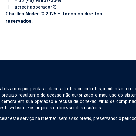
+ 55 (48) 98807-3049
acreditaoperador@
Charlles Nader © 2025 – Todos os direitos
reservados.
sabilizamos por perdas e danos diretos ou indiretos, incidentais ou
es, prejuízo resultante do acesso não autorizado e mau uso do sis
os, demora em sua operação e recusa de conexão, vírus de computa
 este website e os arquivos ou browser dos usuários.
celar este serviço na Internet, sem aviso prévio, preservando o período